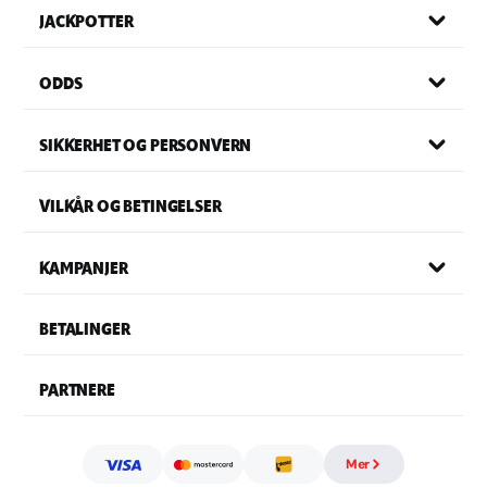
JACKPOTTER
ODDS
SIKKERHET OG PERSONVERN
VILKÅR OG BETINGELSER
KAMPANJER
BETALINGER
PARTNERE
Mer