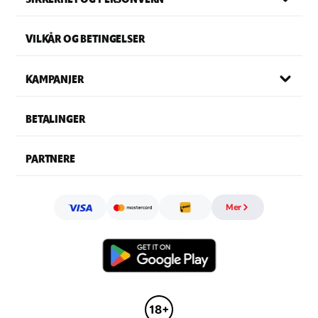
VILKÅR OG BETINGELSER
KAMPANJER
BETALINGER
PARTNERE
Mer