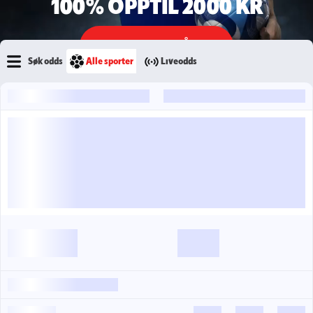
100% OPPTIL 2000 KR
200 GS
BLI MED NÅ
BLI MED NÅ
Søk odds
Alle sporter
Liveodds