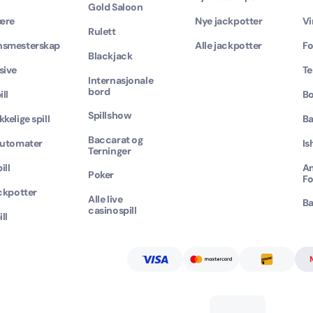
Gold Saloon
ære
Nye jackpotter
Vi
Rulett
nsmesterskap
Alle jackpotter
Fo
Blackjack
sive
Te
Internasjonale
bord
ill
Bo
Spillshow
kelige spill
Ba
Baccarat og
automater
Is
Terninger
ill
Am
Poker
Fo
ackpotter
Alle live
Ba
casinospill
ill