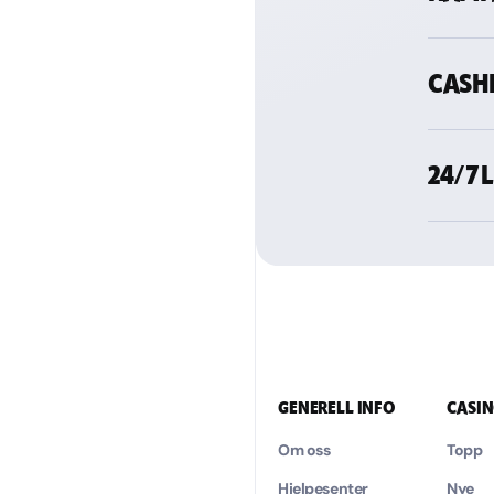
CASH
24/7 
GENERELL INFO
CASI
Om oss
Topp
Hjelpesenter
Nye