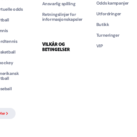
Odds kampanjer
Ansvarlig spilling
rtuelle odds
Utfordringer
Retningslinjer for
informasjonskapsler
tball
Butikk
nnis
Turneringer
rdtennis
VILKÅR OG
VIP
BETINGELSER
sketball
hockey
erikansk
tball
seball
Mer