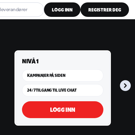
, leverandører
LOGG INN
REGISTRER DEG
NIVÅ 4
NIVÅ 5
NIVÅ 3
NIVÅ 1
NIVÅ 2
PERSONLIGE TILBUD
PERSONLIGE TILBUD
PERSONLIGE TILBUD
KAMPANJER PÅ SIDEN
KAMPANJER PÅ SIDEN
HØYERE UTTAKSGRENSER
HØYERE UTTAKSGRENSER
HØYERE UTTAKSGRENSER
24/7 TILGANG TIL LIVE CHAT
24/7 TILGANG TIL LIVE CHAT
CASHBACK
CASHBACK
CASHBACK
PERSONLIG VIP MANAGER
PERSONLIG VIP MANAGER
LOGG INN
LOGG INN
LOGG INN
LOGG INN
LOGG INN