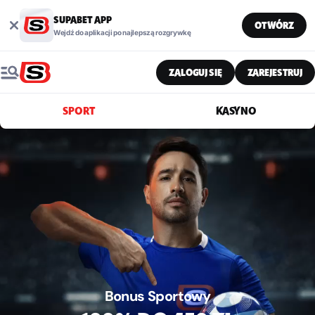
SUPABET APP
OTWÓRZ
Wejdź do aplikacji po najlepszą rozgrywkę
ZALOGUJ SIĘ
ZAREJESTRUJ
SPORT
KASYNO
Bonus Powitalny
Bonus Sportowy