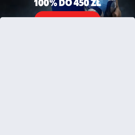
100% DO 2 250 ZŁ + 200 DS
100% DO 450 ZŁ
DOŁĄCZ TERAZ
DOŁĄCZ TERAZ