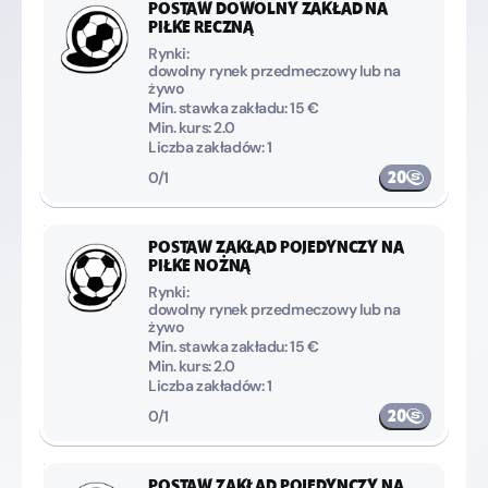
POSTAW DOWOLNY ZAKŁAD NA
PIŁKĘ RĘCZNĄ
Rynki:
dowolny rynek przedmeczowy lub na
żywo
Min. stawka zakładu: 15 €
Min. kurs: 2.0
Liczba zakładów: 1
20
0/1
POSTAW ZAKŁAD POJEDYNCZY NA
PIŁKĘ NOŻNĄ
Rynki:
dowolny rynek przedmeczowy lub na
żywo
Min. stawka zakładu: 15 €
Min. kurs: 2.0
Liczba zakładów: 1
20
0/1
POSTAW ZAKŁAD POJEDYNCZY NA