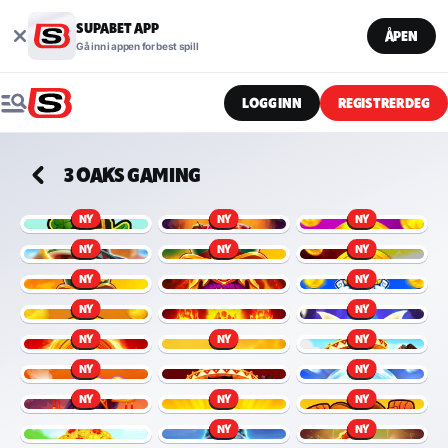
SUPABET APP
ÅPEN
Gå inn i appen for best spill
LOGG INN
REGISTRER DEG
3 OAKS GAMING
NY
NY
NY
NY
NY
NY
NY
NY
NY
NY
NY
NY
NY
NY
NY
NY
NY
NY
NY
NY