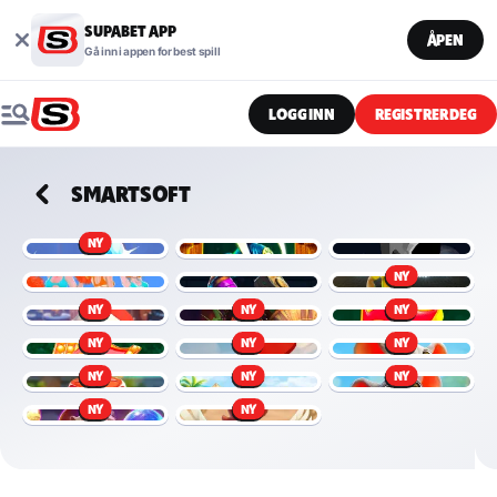
SUPABET APP
ÅPEN
Gå inn i appen for best spill
LOGG INN
REGISTRER DEG
SMARTSOFT
NY
NY
NY
NY
NY
NY
NY
NY
NY
NY
NY
NY
NY