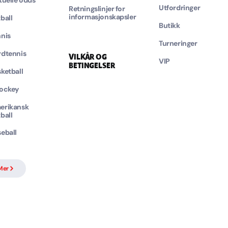
tuelle odds
Utfordringer
Retningslinjer for
informasjonskapsler
ball
Butikk
nnis
Turneringer
rdtennis
VILKÅR OG
VIP
BETINGELSER
ketball
hockey
erikansk
ball
eball
Mer