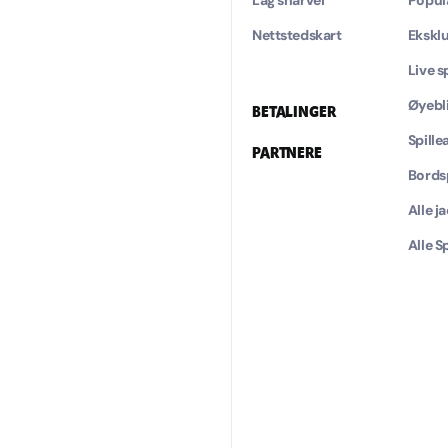
Lag snarvei
Popul
Nettstedskart
Eksklu
Live sp
Øyebli
BETALINGER
Spill
PARTNERE
Bordsp
Alle j
Alle Sp