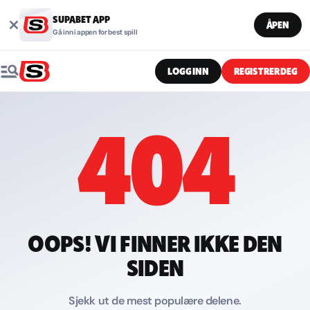
SUPABET APP
ÅPEN
Gå inn i appen for best spill
LOGG INN
REGISTRER DEG
404
OOPS! VI FINNER IKKE DEN
SIDEN
Sjekk ut de mest populære delene.