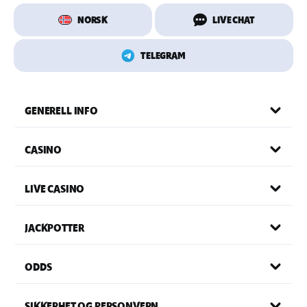
NORSK
LIVE CHAT
TELEGRAM
GENERELL INFO
CASINO
LIVE CASINO
JACKPOTTER
ODDS
SIKKERHET OG PERSONVERN