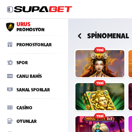
URUS
PROMOSYON
SPINOMENAL
PROMOSYONLAR
YENI
SPOR
CANLI BAHIS
YENI
SANAL SPORLAR
CASINO
YENI
OYUNLAR