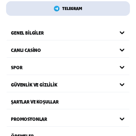
TELEGRAM
GENEL BILGILER
CANLI CASINO
SPOR
GÜVENLIK VE GIZLILIK
ŞARTLAR VE KOŞULLAR
PROMOSYONLAR