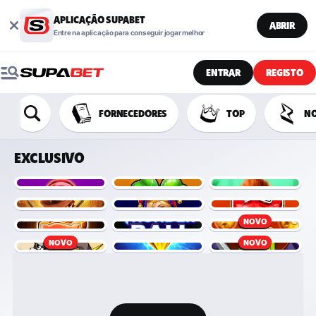
APLICAÇÃO SUPABET
ABRIR
Entre na aplicação para conseguir jogar melhor
ENTRAR
REGISTO
FORNECEDORES
TOP
N
EXCLUSIVO
NOVO
NOVO
NOVO
NOVO
NOVO
44 839,09 €
NOVO