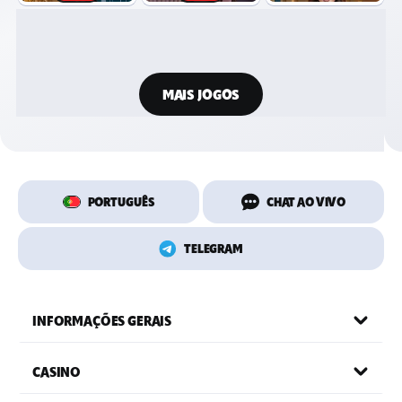
NOVO
25
35
18
2
9
26
2
35
36
7
30
7
0,1 €
 - 100 € 
0,1 €
 - 20 000 € 
0,1 €
 - 20 000 € 
9
2
21
14
NOVO
NOVO
26
26
2
6
3
6
2
17
0,2 €
 - 6 € 
NOVO
NOVO
MAIS JOGOS
13
10
26
29
26 / 500
1 / 7
2 / 7
24
16
12
35
6
24
9
16
1 €
 - 5000 € 
5 €
 - 2500 € 
5 €
 - 1000 € 
36
13
33
16
13
3
22
2
15
23
30
8
10
6
6
12
PORTUGUÊS
CHAT AO VIVO
TELEGRAM
INFORMAÇÕES GERAIS
CASINO