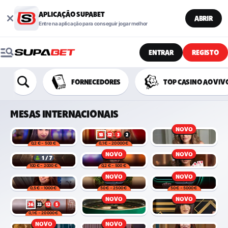
APLICAÇÃO SUPABET
ABRIR
Entre na aplicação para conseguir jogar melhor
ENTRAR
REGISTO
FORNECEDORES
TOP CASINO AO VIV
MESAS INTERNACIONAIS
NOVO
18
32
3
2
0,2 €
 - 500 € 
0,1 €
 - 20 000 € 
NOVO
NOVO
9
9
3
14
1 / 7
100 €
 - 2000 € 
0,2 €
 - 500 € 
13
29
24
0
NOVO
NOVO
3 / 7
1 / 7
0,5 €
 - 1000 € 
50 €
 - 2500 € 
50 €
 - 5000 € 
13
10
2
16
NOVO
NOVO
36
33
12
5
28
22
21
25
0,1 €
 - 20 000 € 
NOVO
NOVO
21
11
11
2