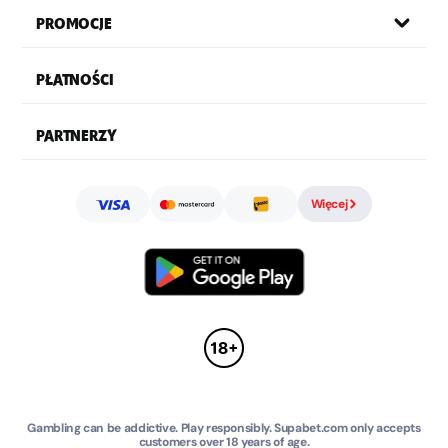
PROMOCJE
PŁATNOŚCI
PARTNERZY
Więcej
Gambling can be addictive. Play responsibly. Supabet.com only accepts
customers over 18 years of age.