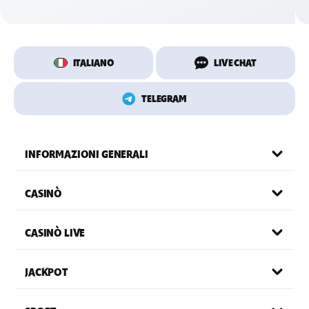
ITALIANO
LIVE CHAT
TELEGRAM
INFORMAZIONI GENERALI
CASINÒ
CASINÒ LIVE
JACKPOT