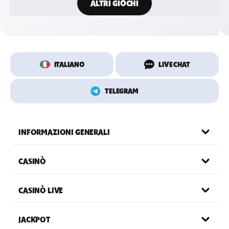
ALTRI GIOCHI
44.479,35 €
NUOVO
NUOVO
NUOVO
ITALIANO
LIVE CHAT
TELEGRAM
INFORMAZIONI GENERALI
CASINÒ
CASINÒ LIVE
JACKPOT