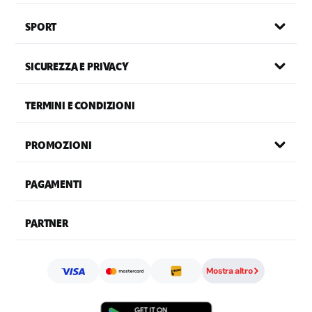
SPORT
SICUREZZA E PRIVACY
TERMINI E CONDIZIONI
PROMOZIONI
PAGAMENTI
PARTNER
Mostra altro