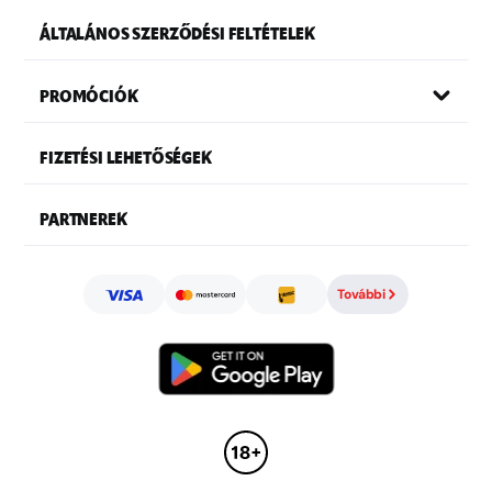
ÁLTALÁNOS SZERZŐDÉSI FELTÉTELEK
PROMÓCIÓK
FIZETÉSI LEHETŐSÉGEK
PARTNEREK
További