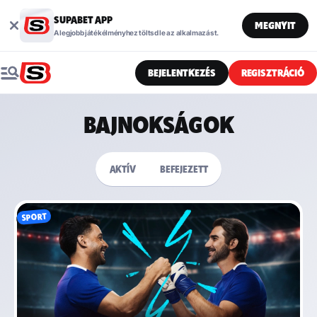
SUPABET APP
MEGNYIT
A legjobb játékélményhez töltsd le az alkalmazást.
BEJELENTKEZÉS
REGISZTRÁCIÓ
BAJNOKSÁGOK
AKTÍV
BEFEJEZETT
SPORT