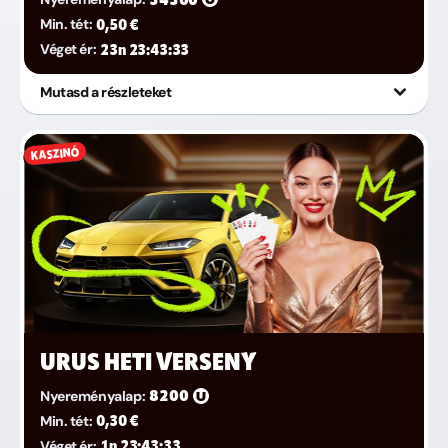
0,50 €
Min. tét:
23n 23:43:33
Véget ér:
Mutasd a részleteket
KASZINÓ
URUS HETI VERSENY
8200
Nyereményalap:
0,30 €
Min. tét:
1n 23:43:33
Véget ér: