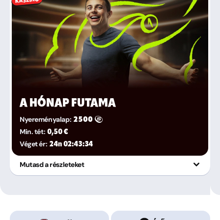
A HÓNAP FUTAMA
2500
Nyereményalap:
0,50 €
Min. tét:
24n 02:43:34
Véget ér:
Mutasd a részleteket