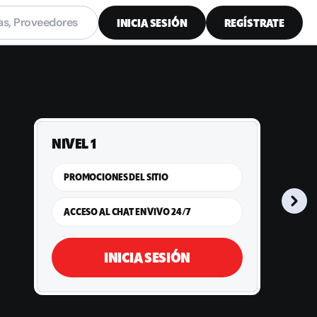
as, Proveedores
INICIA SESIÓN
REGÍSTRATE
NIVEL 4
NIVEL 5
NIVEL 3
NIVEL 1
NIVEL 2
OFERTAS PERSONALIZADAS
OFERTAS PERSONALIZADAS
OFERTAS PERSONALIZADAS
PROMOCIONES DEL SITIO
PROMOCIONES DEL SITIO
LÍMITES DE RETIRO MÁS ALTOS
LÍMITES DE RETIRO MÁS ALTOS
LÍMITES DE RETIRO MÁS ALTOS
ACCESO AL CHAT EN VIVO 24/7
ACCESO AL CHAT EN VIVO 24/7
REEMBOLSO
REEMBOLSO
REEMBOLSO
GESTOR VIP PERSONAL
GESTOR VIP PERSONAL
INICIA SESIÓN
INICIA SESIÓN
INICIA SESIÓN
INICIA SESIÓN
INICIA SESIÓN