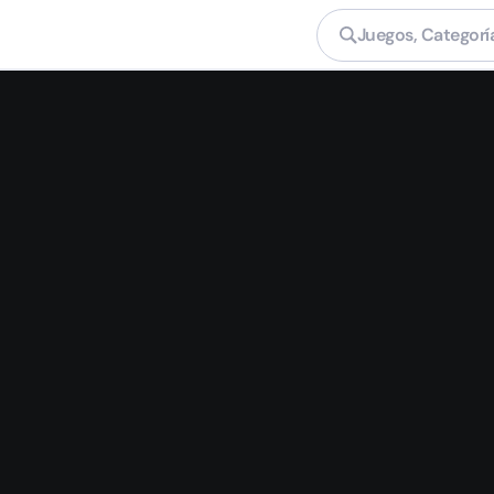
Juegos, Categorí