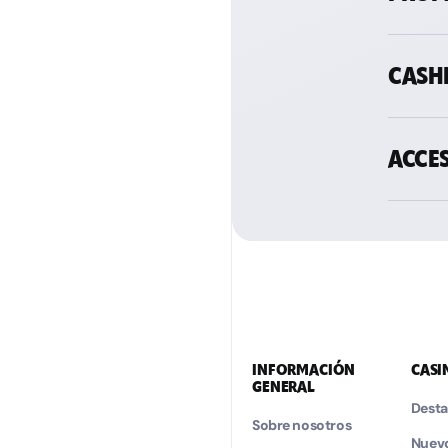
CASH
ACCES
INFORMACIÓN
CASI
GENERAL
Dest
Sobre nosotros
Nuev