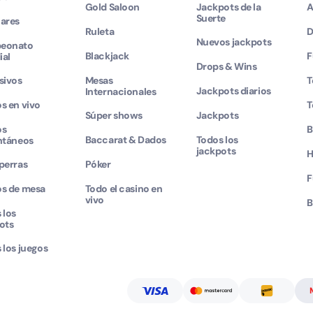
Gold Saloon
Jackpots de la
A
Suerte
ares
Ruleta
D
Nuevos jackpots
eonato
Blackjack
F
ial
Drops & Wins
sivos
Mesas
T
Jackpots diarios
Internacionales
s en vivo
T
Súper shows
Jackpots
os
B
Baccarat & Dados
Todos los
ntáneos
jackpots
H
perras
Póker
F
s de mesa
Todo el casino en
vivo
B
 los
ots
 los juegos