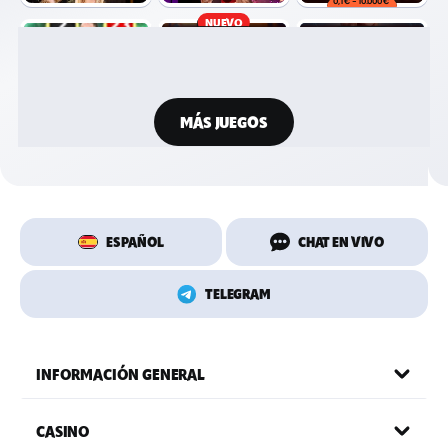
0,1 €
 - 10.000 € 
7
7
28
11
6
22
35
31
14
29
24
9
25
10
25
2
NUEVO
33
29
15
7
0,2 €
 - 2000 € 
0,2 €
 - 500 € 
NUEVO
9
18
19
13
13
8
35
26
27
10
34
23
9
0
24
1
24
33
16
24
0,1 €
 - 20.000 € 
0,1 €
 - 5000 € 
15
15
22
24
NUEVO
12
23
10
35
25
10
33
18
MÁS JUEGOS
NUEVO
8
29
2
20
15
11
32
30
30
3
14
2
0,2 €
 - 500 € 
20
31
13
25
13
30
6
20
21
32
23
12
10
13
18
29
ESPAÑOL
CHAT EN VIVO
TELEGRAM
INFORMACIÓN GENERAL
CASINO