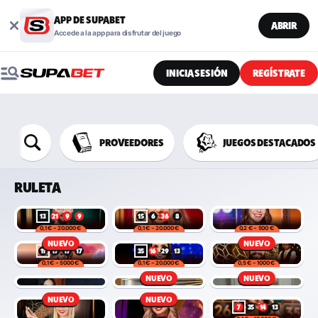
APP DE SUPABET
ABRIR
Accede a la app para disfrutar del juego
INICIA SESIÓN
REGÍSTRATE
PROVEEDORES
JUEGOS DESTACADOS
RULETA
13
21
9
9
15
6
36
8
0,1 €
 - 20.000 € 
0,1 €
 - 20.000 € 
0,2 €
 - 500 € 
NUEVO
NUEVO
23
1
3
32
23
30
19
12
11
17
17
17
35
16
29
13
0,1 €
 - 5000 € 
0,1 €
 - 20.000 € 
0,5 €
 - 1000 € 
3
32
13
34
9
8
30
31
NUEVO
NUEVO
9
3
30
21
2
33
11
31
3
20
22
30
1
6
2
23
NUEVO
NUEVO
19
35
25
2
28
34
14
12
7
35
14
13