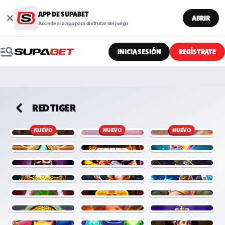
APP DE SUPABET
ABRIR
Accede a la app para disfrutar del juego
INICIA SESIÓN
REGÍSTRATE
RED TIGER
NUEVO
NUEVO
NUEVO