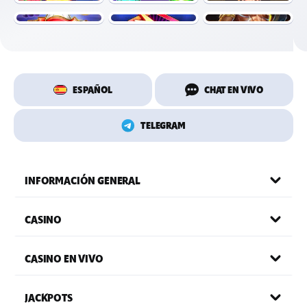
ESPAÑOL
CHAT EN VIVO
TELEGRAM
INFORMACIÓN GENERAL
CASINO
CASINO EN VIVO
JACKPOTS