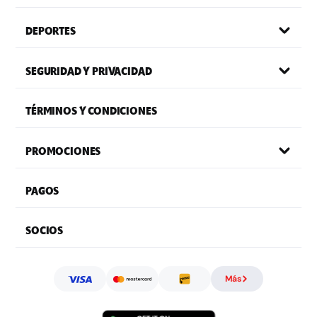
DEPORTES
SEGURIDAD Y PRIVACIDAD
TÉRMINOS Y CONDICIONES
PROMOCIONES
PAGOS
SOCIOS
Más