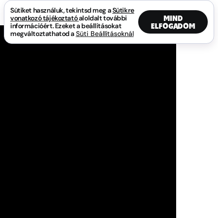
Sütiket használuk, tekintsd meg a
Sütikre
MIND
vonatkozó tájékoztató
aloldalt további
ELFOGADOM
információért. Ezeket a beállításokat
megváltoztathatod a
Süti Beállításoknál