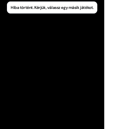
Hiba történt. Kérjük, válassz egy másik játékot.