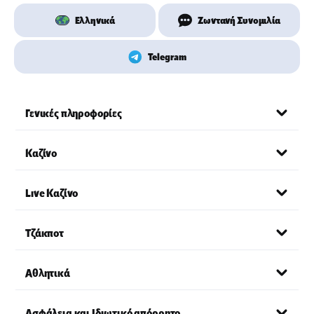
Ελληνικά
Ζωντανή Συνομιλία
Telegram
Γενικές πληροφορίες
Καζίνο
Live Καζίνο
Τζάκποτ
Αθλητικά
Ασφάλεια και Ιδιωτικό απόρρητο