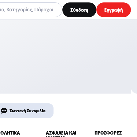
ια, Κατηγορίες, Πάροχοι
Σύνδεση
Εγγραφή
Ζωντανή Συνομιλία
ΑΘΛΗΤΙΚΆ
ΑΣΦΆΛΕΙΑ ΚΑΙ
ΠΡΟΣΦΟΡΈΣ