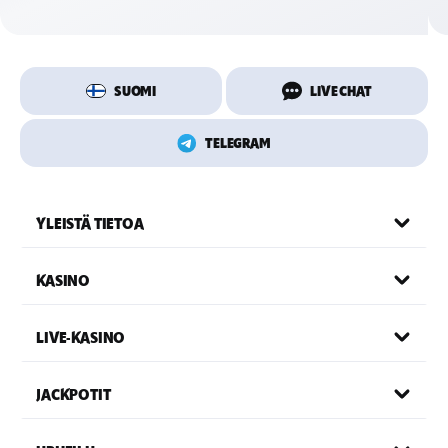
SUOMI
LIVE CHAT
TELEGRAM
YLEISTÄ TIETOA
KASINO
LIVE-KASINO
JACKPOTIT