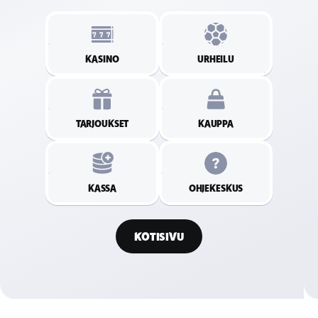
KASINO
URHEILU
TARJOUKSET
KAUPPA
KASSA
OHJEKESKUS
KOTISIVU