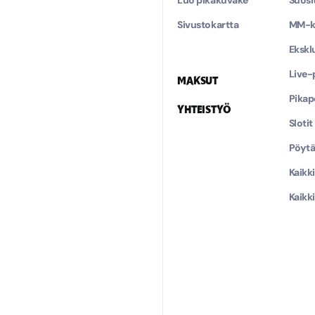
Luo pikakuvake
Suosi
Sivustokartta
MM-k
Eksklu
Live-
MAKSUT
Pikap
YHTEISTYÖ
Slotit
Pöytä
Kaikk
Kaikki