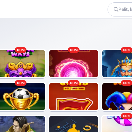
Pelit, 
UUSI
UUSI
UUSI
UUSI
UUSI
UUSI
UUSI