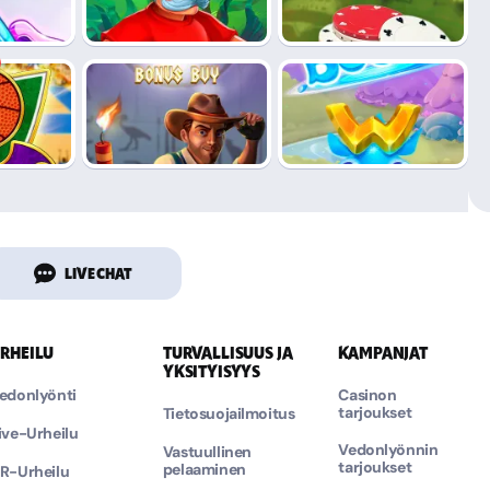
LIVE CHAT
RHEILU
TURVALLISUUS JA
KAMPANJAT
YKSITYISYYS
edonlyönti
Casinon
tarjoukset
Tietosuojailmoitus
ive-Urheilu
Vedonlyönnin
Vastuullinen
tarjoukset
pelaaminen
R-Urheilu