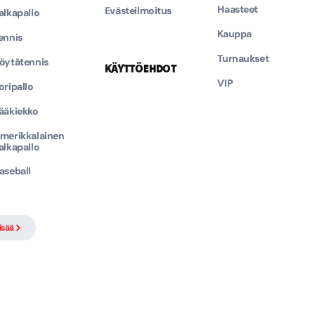
Haasteet
Evästeilmoitus
alkapallo
Kauppa
ennis
Turnaukset
öytätennis
KÄYTTÖEHDOT
VIP
oripallo
ääkiekko
merikkalainen
alkapallo
aseball
isää