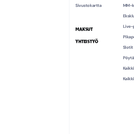
Sivustokartta
MM-k
Eksklu
Live-
MAKSUT
Pikap
YHTEISTYÖ
Slotit
Pöytä
Kaikk
Kaikki