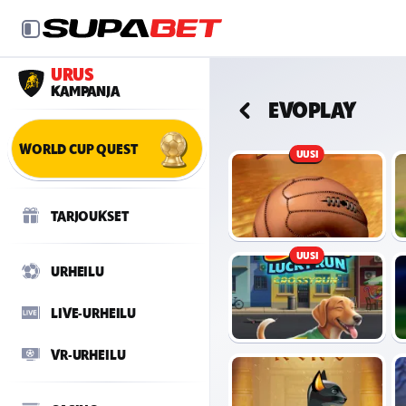
URUS
KAMPANJA
EVOPLAY
WORLD CUP QUEST
UUSI
TARJOUKSET
UUSI
URHEILU
LIVE-URHEILU
VR-URHEILU