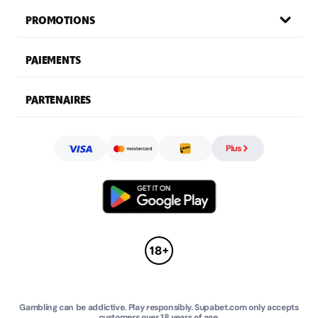
PROMOTIONS
PAIEMENTS
PARTENAIRES
Plus
Gambling can be addictive. Play responsibly. Supabet.com only accepts
customers over 18 years of age.