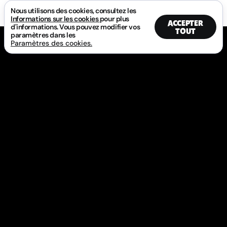
Nous utilisons des cookies, consultez les
Informations sur les cookies
pour plus
ACCEPTER
d'informations. Vous pouvez modifier vos
TOUT
paramètres dans les
Paramètres des cookies.