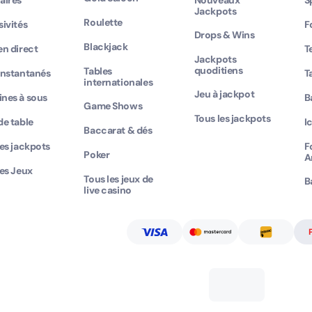
aires
Nouveaux
S
Jackpots
Roulette
sivités
F
Drops & Wins
Blackjack
en direct
T
Jackpots
quoditiens
Tables
instantanés
T
internationales
Jeu à jackpot
nes à sous
B
Game Shows
Tous les jackpots
de table
I
Baccarat & dés
les jackpots
F
Poker
A
les Jeux
Tous les jeux de
B
live casino