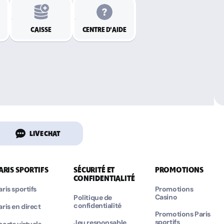
CAISSE
CENTRE D'AIDE
LIVE CHAT
ARIS SPORTIFS
SÉCURITÉ ET
PROMOTIONS
CONFIDENTIALITÉ
aris sportifs
Promotions
Casino
Politique de
confidentialité
aris en direct
Promotions Paris
sportifs
Jeu responsable