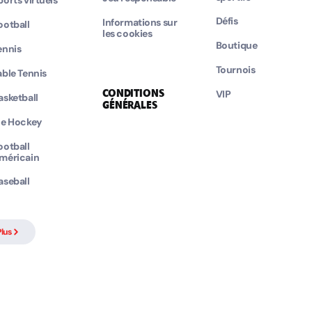
ports virtuels
Défis
Informations sur
ootball
les cookies
Boutique
ennis
Tournois
able Tennis
CONDITIONS
VIP
asketball
GÉNÉRALES
ce Hockey
ootball
méricain
aseball
Plus