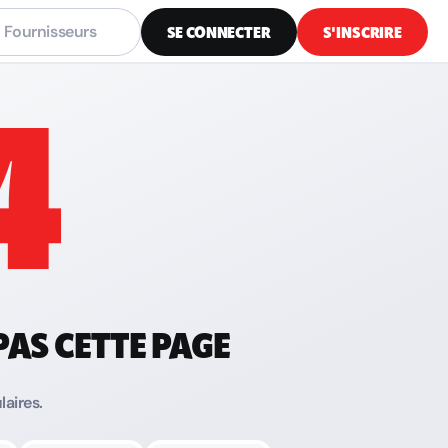
, Fournisseurs
SE CONNECTER
S'INSCRIRE
4
AS CETTE PAGE
laires.