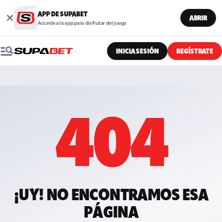
APP DE SUPABET
ABRIR
Accede a la app para disfrutar del juego
INICIA SESIÓN
REGÍSTRATE
404
¡UY! NO ENCONTRAMOS ESA
PÁGINA