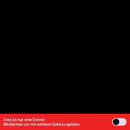
Dies ist nur eine Demo!
Klicke hier
um mit echtem Geld zu spielen.