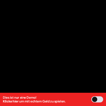
Dies ist nur eine Demo!
Klicke hier
um mit echtem Geld zu spielen.