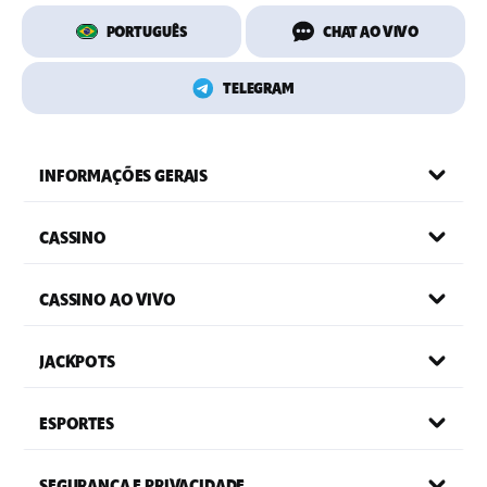
PORTUGUÊS
CHAT AO VIVO
TELEGRAM
INFORMAÇÕES GERAIS
CASSINO
CASSINO AO VIVO
JACKPOTS
ESPORTES
SEGURANÇA E PRIVACIDADE