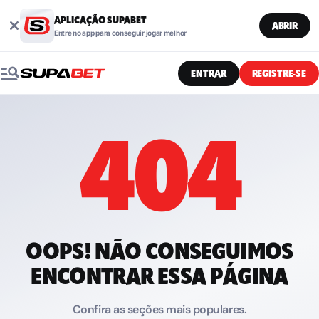
APLICAÇÃO SUPABET
ABRIR
Entre no app para conseguir jogar melhor
ENTRAR
REGISTRE-SE
404
OOPS! NÃO CONSEGUIMOS
ENCONTRAR ESSA PÁGINA
Confira as seções mais populares.