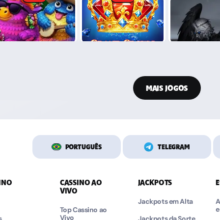
NOVO
NOVO
NOVO
MAIS JOGOS
PORTUGUÊS
TELEGRAM
INO
CASSINO AO
JACKPOTS
E
VIVO
Jackpots em Alta
A
e
Top Cassino ao
Vivo
s
Jackpots da Sorte