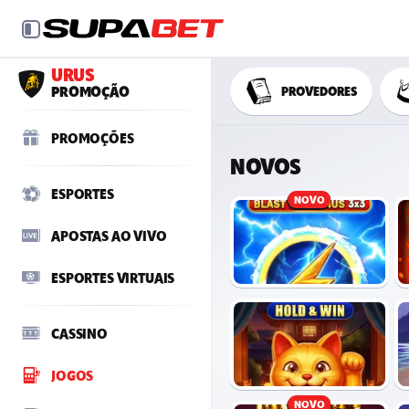
URUS
PROMOÇÃO
PROVEDORES
PROMOÇÕES
NOVOS
ESPORTES
NOVO
APOSTAS AO VIVO
ESPORTES VIRTUAIS
CASSINO
JOGOS
NOVO