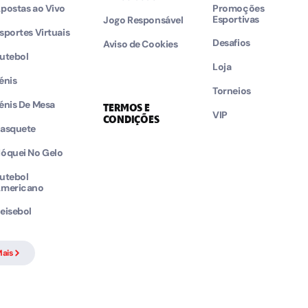
postas ao Vivo
Promoções
Esportivas
Jogo Responsável
sportes Virtuais
Desafios
Aviso de Cookies
utebol
Loja
énis
Torneios
énis De Mesa
TERMOS E
VIP
CONDIÇÕES
asquete
óquei No Gelo
utebol
mericano
eisebol
ais