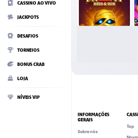
CASSINO AO VIVO
JACKPOTS
NOVO
DESAFIOS
TORNEIOS
€ 122.145,32
BONUS CRAB
LOJA
NÍVEIS VIP
INFORMAÇÕES
CASS
GERAIS
Top
Sobre nós
Novo