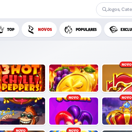
Jogos, Cate
TOP
NOVOS
POPULARES
EXCL
NOVO
NOVO
NOVO
NOVO
NOVO