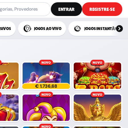
gorias, Provedores
ENTRAR
REGISTRE-SE
USIVOS
JOGOS AO VIVO
JOGOS INSTANTÂNEOS
NOVO
NOVO
€ 1.736,68
NOVO
NOVO
NOVO