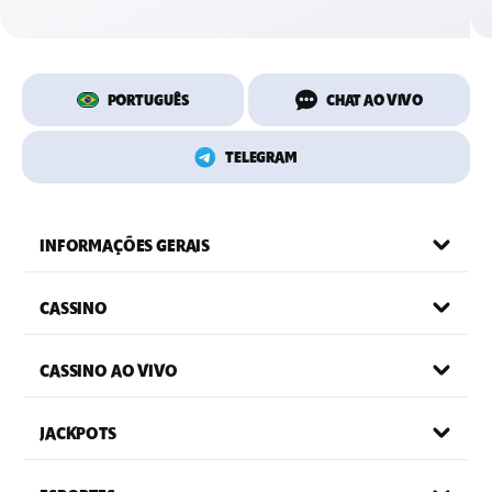
PORTUGUÊS
CHAT AO VIVO
TELEGRAM
INFORMAÇÕES GERAIS
CASSINO
CASSINO AO VIVO
JACKPOTS