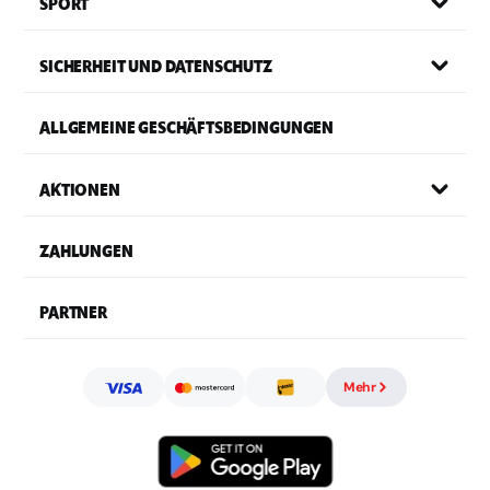
SPORT
SICHERHEIT UND DATENSCHUTZ
ALLGEMEINE GESCHÄFTSBEDINGUNGEN
AKTIONEN
ZAHLUNGEN
PARTNER
Mehr