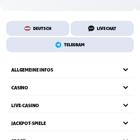
DEUTSCH
LIVE CHAT
TELEGRAM
ALLGEMEINE INFOS
CASINO
LIVE-CASINO
JACKPOT-SPIELE