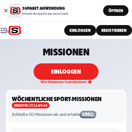
SUPABET ANWENDUNG
ÖFFNEN
Erhalte die App für das beste Spiel
EINLOGGEN
REGISTRIEREN
MISSIONEN
EINLOGGEN
Wie Missionen funktionieren
WÖCHENTLICHE SPORT-MISSIONEN
ENDET IN:
2T 11:09:42
500
Schließe 20 Missionen ab und erhalte