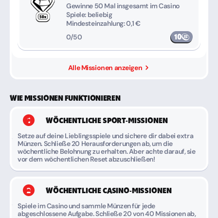
Gewinne 50 Mal insgesamt im Casino
Spiele: beliebig
Mindesteinzahlung: 0,1 €
10
0/50
Alle Missionen anzeigen
WIE MISSIONEN FUNKTIONIEREN
1
WÖCHENTLICHE SPORT-MISSIONEN
Setze auf deine Lieblingsspiele und sichere dir dabei extra
Münzen. Schließe 20 Herausforderungen ab, um die
wöchentliche Belohnung zu erhalten. Aber achte darauf, sie
vor dem wöchentlichen Reset abzuschließen!
2
WÖCHENTLICHE CASINO-MISSIONEN
Spiele im Casino und sammle Münzen für jede
abgeschlossene Aufgabe. Schließe 20 von 40 Missionen ab,