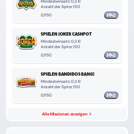
Mindesteinsatz: 0,3 €
Anzahl der Spins: 150
30
0/150
SPIELEN JOKER CASHPOT
Mindesteinsatz: 0,3 €
Anzahl der Spins: 150
30
0/150
SPIELEN BANDIDOS BANG!
Mindesteinsatz: 0,3 €
Anzahl der Spins: 150
30
0/150
Alle Missionen anzeigen