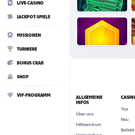
LIVE-CASINO
JACKPOT-SPIELE
MISSIONEN
TURNIERE
BONUS CRAB
SHOP
VIP-PROGRAMM
ALLGEMEINE
CASIN
INFOS
Top
Über uns
Neu
Hilfezentrum
Beliebt