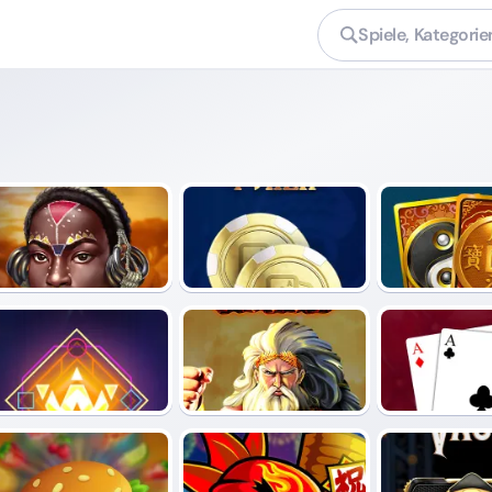
Spiele, Kategorie