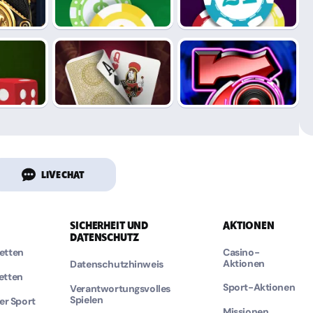
LIVE CHAT
SICHERHEIT UND
AKTIONEN
DATENSCHUTZ
etten
Casino-
Aktionen
Datenschutzhinweis
etten
Sport-Aktionen
Verantwortungsvolles
Spielen
ler Sport
Missionen