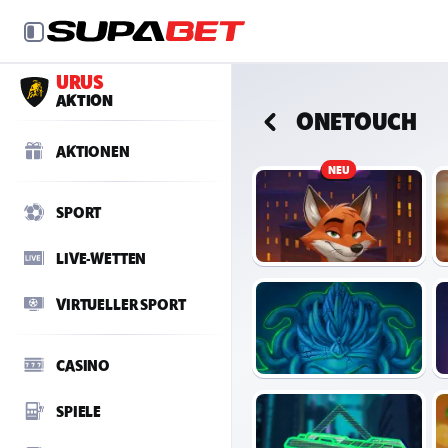
URUS
AKTION
ONETOUCH
AKTIONEN
NEU
SPORT
LIVE-WETTEN
VIRTUELLER SPORT
CASINO
SPIELE