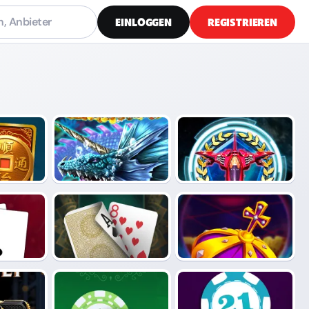
n, Anbieter
EINLOGGEN
REGISTRIEREN