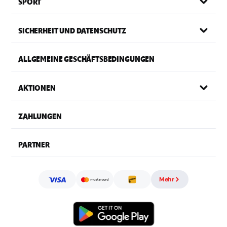
SPORT
SICHERHEIT UND DATENSCHUTZ
ALLGEMEINE GESCHÄFTSBEDINGUNGEN
AKTIONEN
ZAHLUNGEN
PARTNER
Mehr