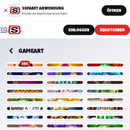
SUPABET ANWENDUNG
ÖFFNEN
Erhalte die App für das beste Spiel
EINLOGGEN
REGISTRIEREN
GAMEART
NEU