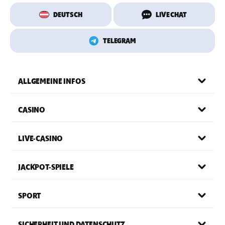
DEUTSCH
LIVE CHAT
TELEGRAM
ALLGEMEINE INFOS
CASINO
LIVE-CASINO
JACKPOT-SPIELE
SPORT
SICHERHEIT UND DATENSCHUTZ