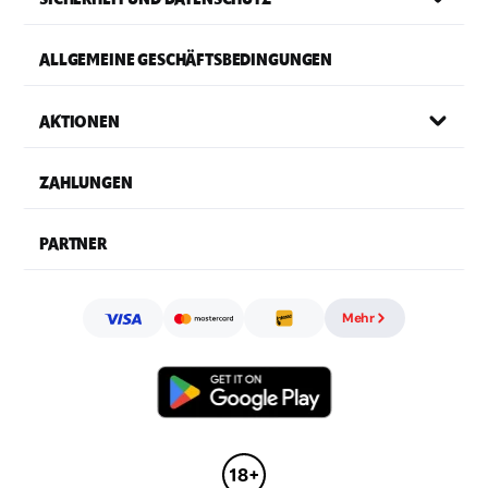
ALLGEMEINE GESCHÄFTSBEDINGUNGEN
AKTIONEN
ZAHLUNGEN
PARTNER
Mehr