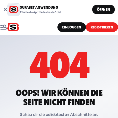
SUPABET ANWENDUNG
ÖFFNEN
Erhalte die App für das beste Spiel
EINLOGGEN
REGISTRIEREN
404
OOPS! WIR KÖNNEN DIE
SEITE NICHT FINDEN
Schau dir die beliebtesten Abschnitte an.