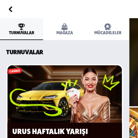
TURNUVALAR
MAĞAZA
MÜCADELELER
TURNUVALAR
CASINO
URUS HAFTALIK YARIŞI