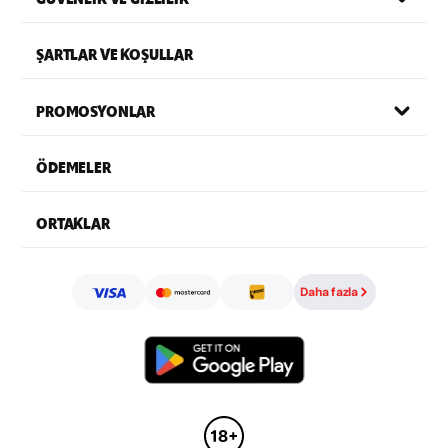
ŞARTLAR VE KOŞULLAR
PROMOSYONLAR
ÖDEMELER
ORTAKLAR
Daha fazla