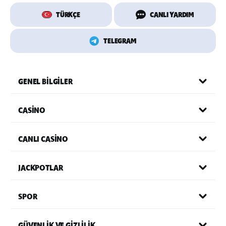
TÜRKÇE
CANLI YARDIM
TELEGRAM
GENEL BILGILER
CASINO
CANLI CASINO
JACKPOTLAR
SPOR
GÜVENLIK VE GIZLILIK