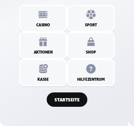
CASINO
SPORT
AKTIONEN
SHOP
KASSE
HILFEZENTRUM
STARTSEITE