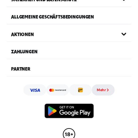
ALLGEMEINE GESCHÄFTSBEDINGUNGEN
AKTIONEN
ZAHLUNGEN
PARTNER
Mehr