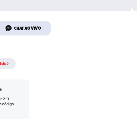
CHAT AO VIVO
ais
a
r 2-3
o código