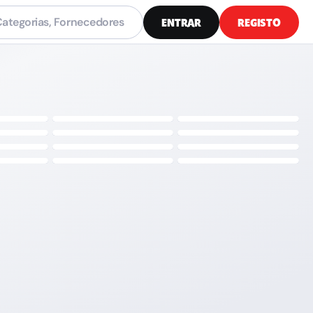
Categorias, Fornecedores
ENTRAR
REGISTO