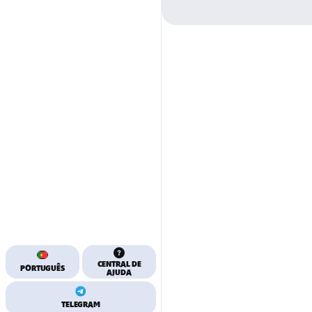
CENTRAL DE
PORTUGUÊS
AJUDA
TELEGRAM