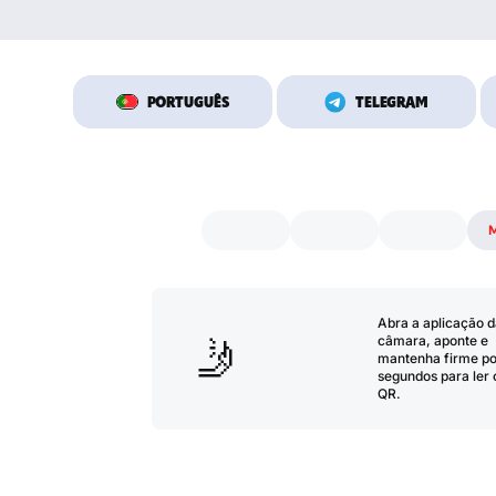
PORTUGUÊS
TELEGRAM
M
Abra a aplicação d
🤳
câmara, aponte e
mantenha firme po
segundos para ler 
QR.