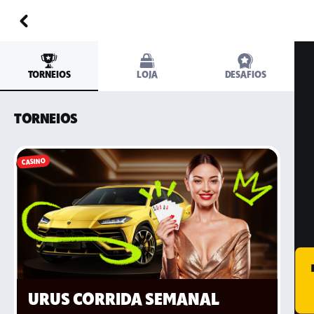
TORNEIOS
LOJA
DESAFIOS
TORNEIOS
CASINO
URUS CORRIDA SEMANAL