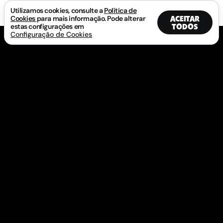
Utilizamos cookies, consulte a
Política de
ACEITAR
Cookies
para mais informação. Pode alterar
TODOS
estas configurações em
Configuração de Cookies