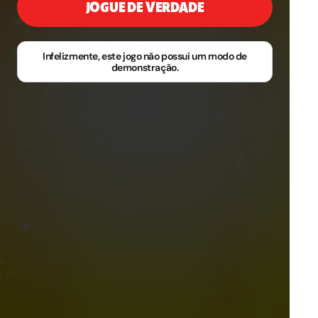
JOGUE DE VERDADE
Infelizmente, este jogo não possui um modo de
demonstração.